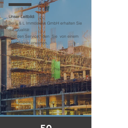
Unser Leitbild:
Bei L & L Immoswiss GmbH erhalten Sie
die Qualität
und den Service, den Sie von einem
Marktführer erwarten.
Wir entwickeln neue innovative Produkte
in einem
fairen und vernünftigen Preis-/
Leistungs - Verhältnis.
In allen Geschäftsbereichen sind wir
unseren Kunden
ein kompetenter Ansprechpartner.